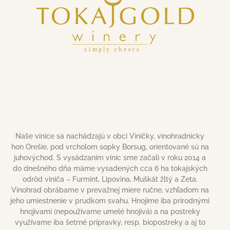
Naše vinice sa nachádzajú v obci Viničky, vinohradnícky
hon Orešie, pod vrcholom sopky Borsug, orientované sú na
juhovýchod. S vysádzaním viníc sme začali v roku 2014 a
do dnešného dňa máme vysadených cca 6 ha tokajských
odrôd viniča – Furmint, Lipovina, Muškát žltý a Zeta.
Vinohrad obrábame v prevažnej miere ručne, vzhľadom na
jeho umiestnenie v prudkom svahu. Hnojíme iba prírodnými
hnojivami (nepoužívame umelé hnojivá) a na postreky
využívame iba šetrné prípravky, resp. biopostreky a aj to