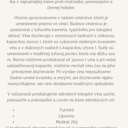
iba v najnutnejšej miere proti múčnatke, perenospóre a
čiernej hnilobe.
Hrozno spracovávame v našom vinárstve, ktoré je
umiestnené priamo vo vinici. Budova vinárstva je
postavená z tufového kameňa, typického pre tokajskú
oblasť. Vína dozrievajú v nerezových tankoch s celkovou
kapacitou 70000 l, ktoré sú vybavené riadeným kvasením
vína a v dubových sudoch s kapacitou 17000 l. Sudy sú
umiestnené v tradičnej tufovej pivnici, ktorá má dĺžku 100
m. Ročne môžeme produkovať až 30000 l vína a pri našej
uskladňovacej kapacite, môžeme nechať vínu čas na jeho
prirodzené dozrievanie. Pri výrobe vína nepoužívame
žiadne umelé kvasinky a enzými, ani dozrievanie nijako
neurýchľujeme, ale víno dorábame tradičným spôsobom.
V súčasnosti produkujeme odrodové tokajské vína suché,
polosuché a polosladké a cuvée na báze odrodových vín:
Furmint
Lipovina
Muškát žltý