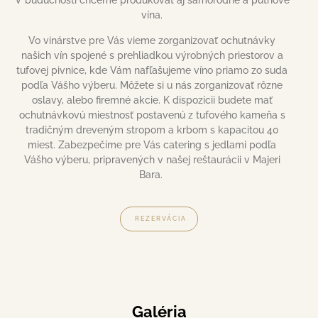
V budúcnosti chceme produkovať aj samorodné a putňové
vína.
Vo vinárstve pre Vás vieme zorganizovať ochutnávky
našich vín spojené s prehliadkou výrobných priestorov a
tufovej pivnice, kde Vám nafľašujeme víno priamo zo suda
podľa Vášho výberu. Môžete si u nás zorganizovať rôzne
oslavy, alebo firemné akcie. K dispozícii budete mať
ochutnávkovú miestnosť postavenú z tufového kameňa s
tradičným dreveným stropom a krbom s kapacitou 40
miest. Zabezpečíme pre Vás catering s jedlami podľa
Vášho výberu, pripravených v našej reštaurácii v Majeri
Bara.
REZERVÁCIA
Galéria