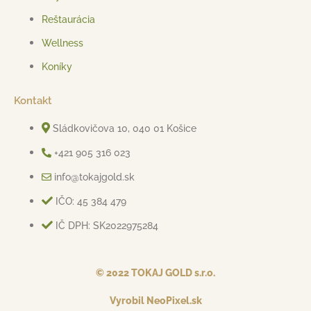
Reštaurácia
Wellness
Koníky
Kontakt
Sládkovičova 10, 040 01 Košice
+421 905 316 023
info@tokajgold.sk
IČO: 45 384 479
IČ DPH: SK2022975284
© 2022 TOKAJ GOLD s.r.o.
Vyrobil NeoPixel.sk