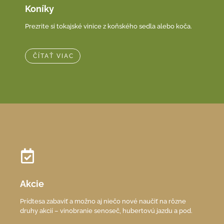
Koníky
Prezrite si tokajské vinice z koňského sedla alebo koča.
ČÍTAŤ VIAC
Akcie
Prídtesa zabaviť a možno aj niečo nové naučiť na rôzne
druhy akcií – vinobranie senoseč, hubertovú jazdu a pod.