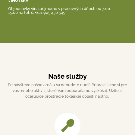
VINOTÉKA
Objednávky vína prijmeme v pracovných dňoch od 7:00-
15:00 na tel. č. +421 905 430 545
Naše služby
Pri návšteve nášho areálu sa nebudete nudiť. Pripravili sme si pre
vás mnoho aktivít, ktoré Vám odporúčame vyskúšať. Užite si
očarujúce prostredie tokajskej oblasti naplno.