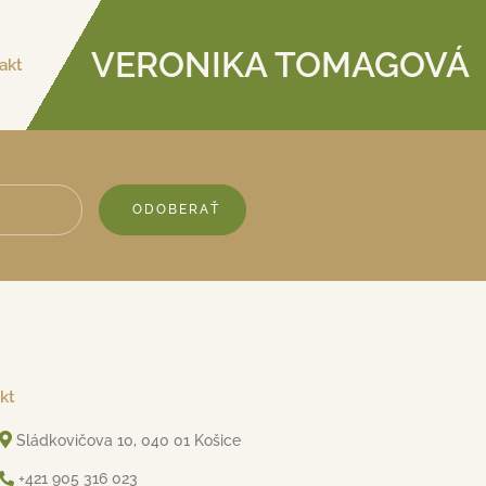
VERONIKA TOMAGOVÁ
akt
ODOBERAŤ
kt
Sládkovičova 10, 040 01 Košice
+421 905 316 023