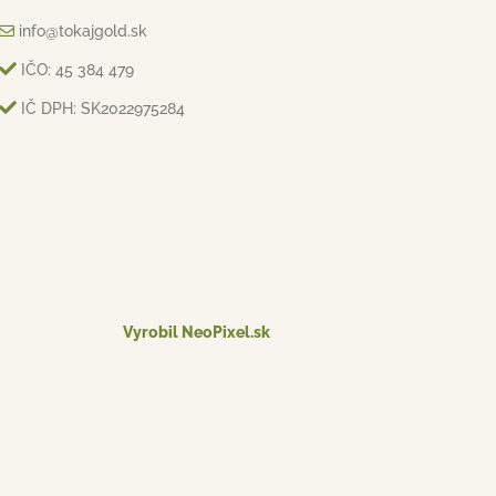
info@tokajgold.sk
IČO: 45 384 479
IČ DPH: SK2022975284
Vyrobil NeoPixel.sk