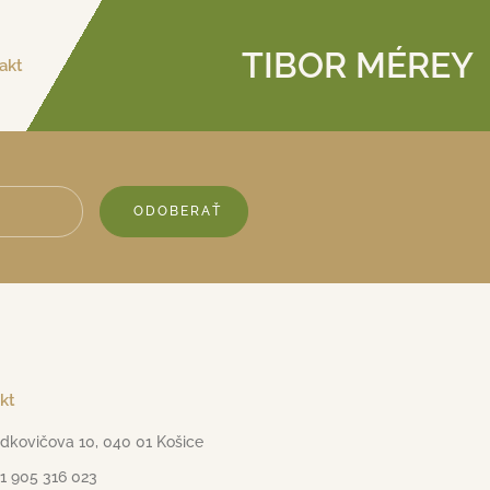
TIBOR MÉREY
akt
ODOBERAŤ
kt
dkovičova 10, 040 01 Košice
1 905 316 023