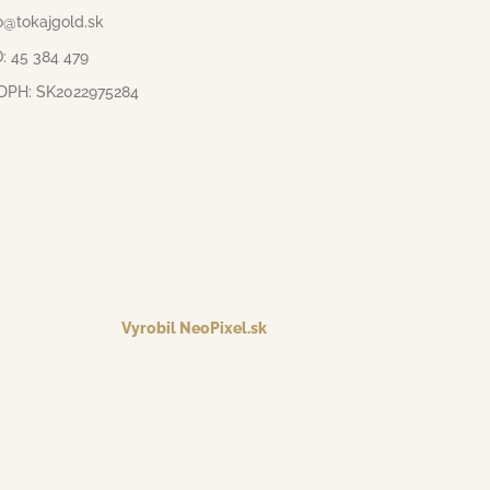
o@tokajgold.sk
: 45 384 479
 DPH: SK2022975284
Vyrobil NeoPixel.sk