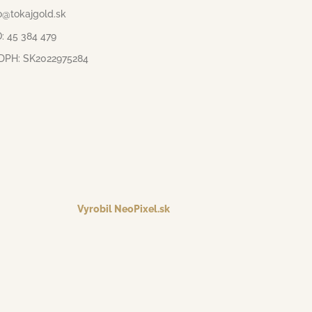
o@tokajgold.sk
: 45 384 479
 DPH: SK2022975284
Vyrobil NeoPixel.sk