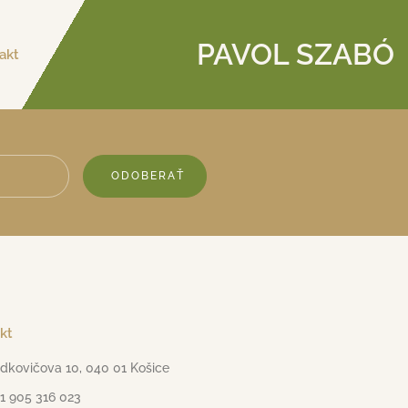
PAVOL SZABÓ
akt
ODOBERAŤ
kt
dkovičova 10, 040 01 Košice
1 905 316 023