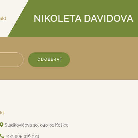
NIKOLETA DAVIDOVA
akt
ODOBERAŤ
kt
Sládkovičova 10, 040 01 Košice
+421 905 316 023