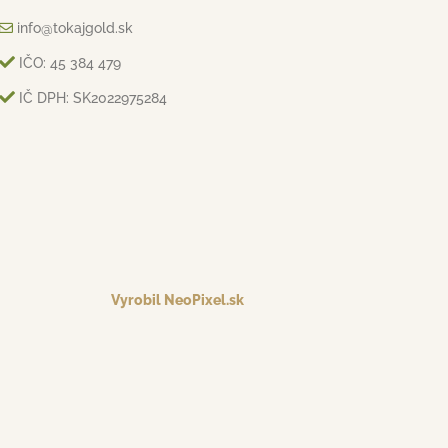
info@tokajgold.sk
IČO: 45 384 479
IČ DPH: SK2022975284
Vyrobil NeoPixel.sk