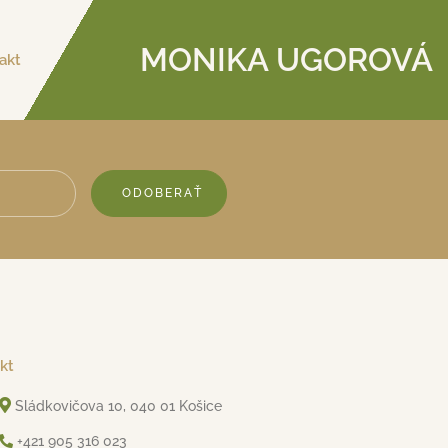
MONIKA UGOROVÁ
akt
ODOBERAŤ
kt
Sládkovičova 10, 040 01 Košice
+421 905 316 023