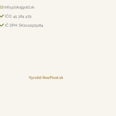
info@tokajgold.sk
IČO: 45 384 479
IČ DPH: SK2022975284
Vyrobil NeoPixel.sk