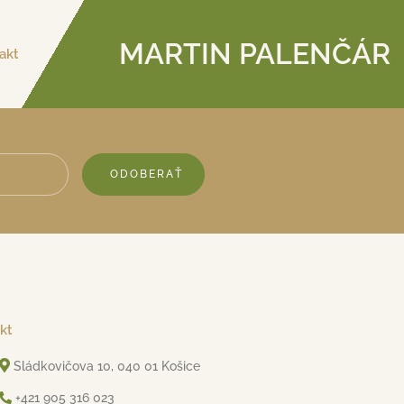
MARTIN PALENČÁR
akt
ODOBERAŤ
kt
Sládkovičova 10, 040 01 Košice
+421 905 316 023