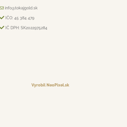
info@tokajgold.sk
IČO: 45 384 479
IČ DPH: SK2022975284
Vyrobil NeoPixel.sk