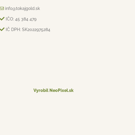
info@tokajgold.sk
IČO: 45 384 479
IČ DPH: SK2022975284
Vyrobil NeoPixel.sk