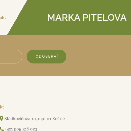
MARKA PITELOVA
akt
ODOBERAŤ
kt
Sládkovičova 10, 040 01 Košice
+421 905 316 023