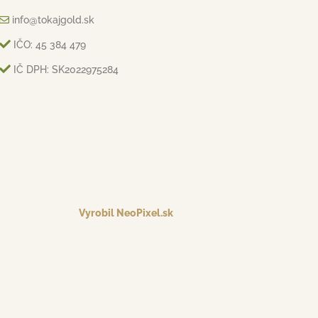
info@tokajgold.sk
IČO: 45 384 479
IČ DPH: SK2022975284
Vyrobil NeoPixel.sk