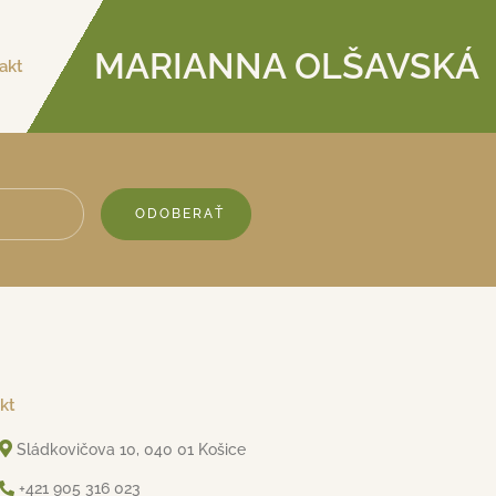
MARIANNA OLŠAVSKÁ
akt
ODOBERAŤ
kt
Sládkovičova 10, 040 01 Košice
+421 905 316 023