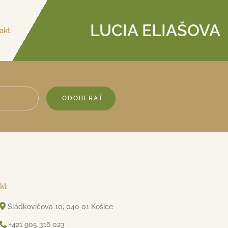
LUCIA ELIAŠOVA
akt
ODOBERAŤ
kt
Sládkovičova 10, 040 01 Košice
+421 905 316 023