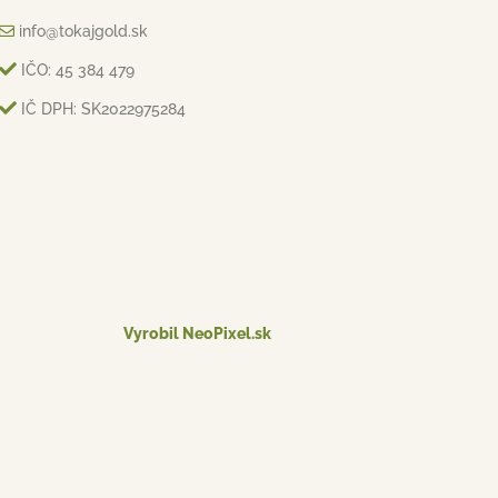
info@tokajgold.sk
IČO: 45 384 479
IČ DPH: SK2022975284
Vyrobil NeoPixel.sk