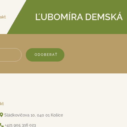
ĽUBOMÍRA DEMSKÁ
akt
ODOBERAŤ
kt
Sládkovičova 10, 040 01 Košice
+421 905 316 023