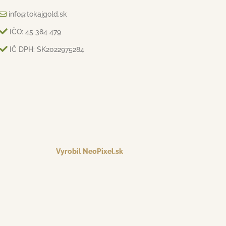
info@tokajgold.sk
IČO: 45 384 479
IČ DPH: SK2022975284
Vyrobil NeoPixel.sk