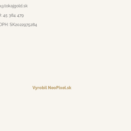
o@tokajgold.sk
: 45 384 479
 DPH: SK2022975284
Vyrobil NeoPixel.sk