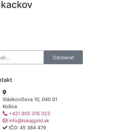
Skackov
Odoberať
takt
Sládkovičova 10, 040 01
Košice
+421 905 316 023
info@tokajgold.sk
IČO: 45 384 479