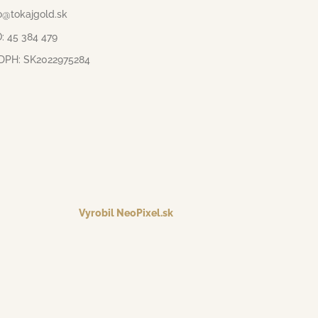
o@tokajgold.sk
: 45 384 479
 DPH: SK2022975284
Vyrobil NeoPixel.sk