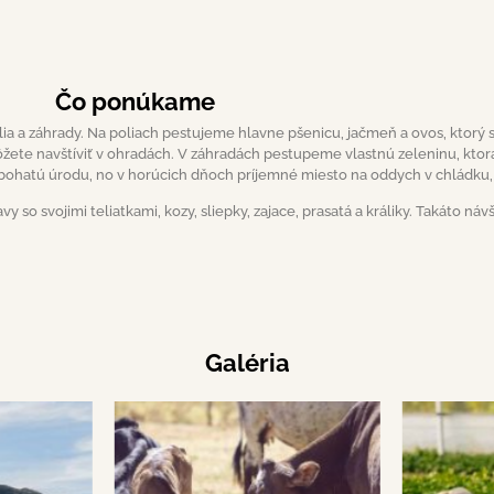
Čo ponúkame
ia a záhrady. Na poliach pestujeme hlavne pšenicu, jačmeň a ovos, ktorý 
žete navštíviť v ohradách. V záhradách pestupeme vlastnú zeleninu, ktorá s
 bohatú úrodu, no v horúcich dňoch príjemné miesto na oddych v chládku,
avy so svojimi teliatkami, kozy, sliepky, zajace, prasatá a králiky. Takáto ná
Galéria