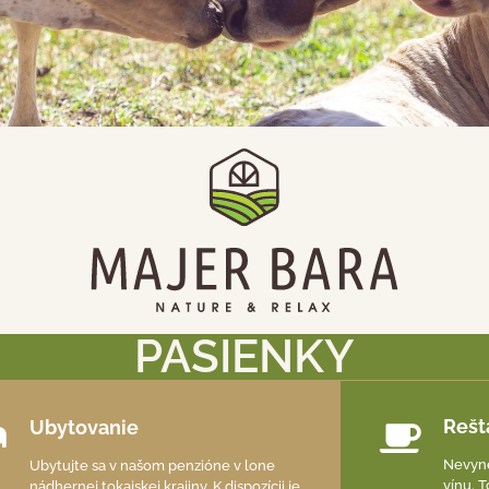
PASIENKY
Rešt
Ubytovanie
Nevyne
Ubytujte sa v našom penzióne v lone
vínu. 
nádhernej tokajskej krajiny. K dispozícii je