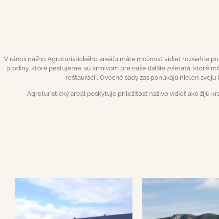
V rámci nášho Agroturistického areálu máte možnosť vidieť rozsiahle pol
plodiny, ktoré pestujeme, sú krmivom pre naše dalšie zvieratá, ktoré mô
reštaurácii. Ovocné sady zas ponúkajú nielen svoju
Agroturistický areál poskytuje príležitosť naživo vidieť ako žijú kr