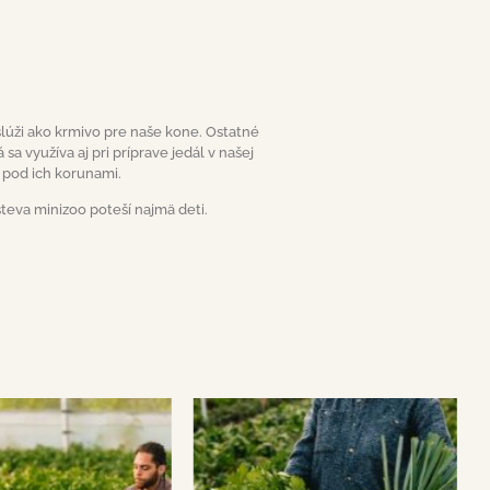
slúži ako krmivo pre naše kone. Ostatné
a využíva aj pri príprave jedál v našej
 pod ich korunami.
všteva minizoo poteší najmä deti.