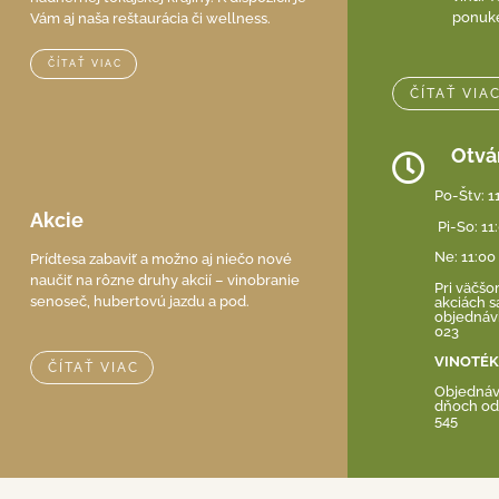
ponuke
Vám aj naša reštaurácia či wellness.
ČÍTAŤ VIAC
ČÍTAŤ VIA
Otvá
Po-Štv: 1
Akcie
Pi-So: 11
Ne: 11:00
Prídtesa zabaviť a možno aj niečo nové
naučiť na rôzne druhy akcií – vinobranie
Pri väčš
senoseč, hubertovú jazdu a pod.
akciách s
objednávk
023
VINOTÉ
ČÍTAŤ VIAC
Objednáv
dňoch od 
545