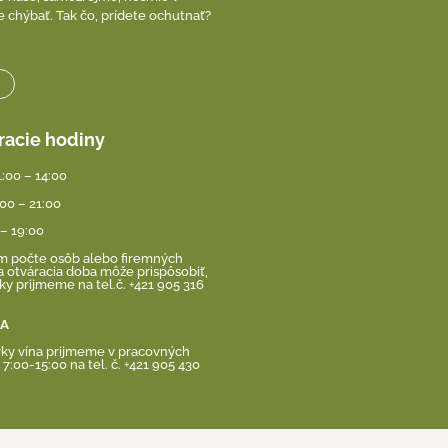
 chýbať. Tak čo, prídete ochutnať?
C
racie hodiny
1:00 – 14:00
:00 – 21:00
 – 19:00
om počte osôb alebo firemných
a otváracia doba môže prispôsobiť,
y prijmeme na tel.č. +421 905 316
KA
ky vína prijmeme v pracovných
7:00-15:00 na tel. č. +421 905 430