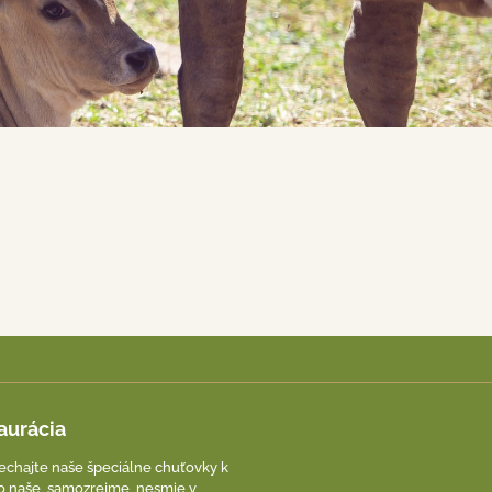
aurácia
chajte naše špeciálne chuťovky k
To naše, samozrejme, nesmie v