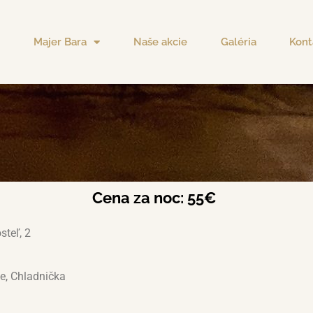
Majer Bara
Naše akcie
Galéria
Kont
Cena za noc: 55€
steľ, 2
ie, Chladnička