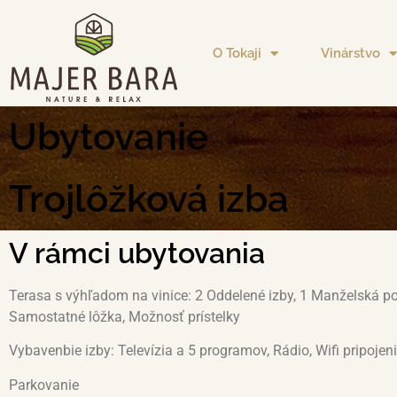
O Tokaji
Vinárstvo
Ubytovanie
Trojlôžková izba
V rámci ubytovania
Terasa s výhľadom na vinice: 2 Oddelené izby, 1 Manželská po
Samostatné lôžka, Možnosť prístelky
Vybavenbie izby: Televízia a 5 programov, Rádio, Wifi pripojen
Parkovanie