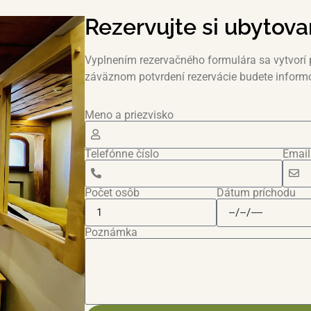
Rezervujte si ubytova
Vyplnením rezervačného formulára sa vytvorí 
záväznom potvrdení rezervácie budete inform
Meno a priezvisko
Telefónne číslo
Email
Dátum príchodu
Počet osôb
Poznámka